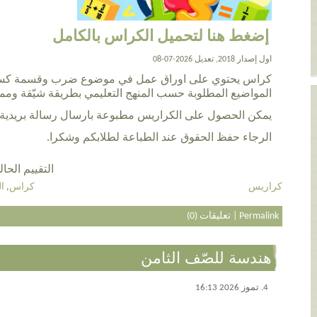
إضغط هنا لتحميل الكراس بالكامل
اول إصدار 2018, تعديل 2026-07-08
كراس يحتوي على اوراق عمل في موضوع ضرب وقسمة كسور
المواضيع المطلوبة حسب المنهج التعليمي بطريقة شيّقة ومم
يمكن الحصول على الكراريس مطبوعة بارسال رسالة بريدية ل va_m@live.com
الرجاء حفظ الحقوق عند الطباعة لطلابكم وشكرا.
التقييم الحالي 5.0 عن طريق 6
كراريس
كراس
,
ا
Permalink
|
تعليقات (0)
هندسة للصّف الثامن
4. تموز 2026 16:13