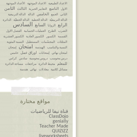
الاعداد الطبيعية
الاعداد الموجهة
الأعداد الموجهة
الثامن
التاسع
الثالث
الاول
التعابير الجبرية
الخامس
الثاني
الجمع
الدالة
الدالة التربيعية
الدالة التربيعيّة
الدالة الخطية
الدالة الخطيّة
الدائرة
السادس
الرابع
السابع
الزوايا
الضرب
الطرح
العمليات الحسابية
الفصل الاول
القسمة
الكسور
الكسور العادية
الكسور العشرية
المثلثات
المجسّمات
المستطيل
النسبة المئوية
امتحان
النسبة والتناسب
الهندسة
إمتحان
اوراق عمل
امتحان نهائي
إمتحانات
خامس
درس محوسب
دروس محوسبة
سادس
كراس
للمعلم
محيط الدائرة
مراجعات
مساحة الدائرة
مسائل كلامية
معادلات
نهائي
هندسة
مواقع مختارة
قناة نيفا للرياضيات
ClassDojo
genially
Teacher Made
QUIZIZZ
liveworksheets