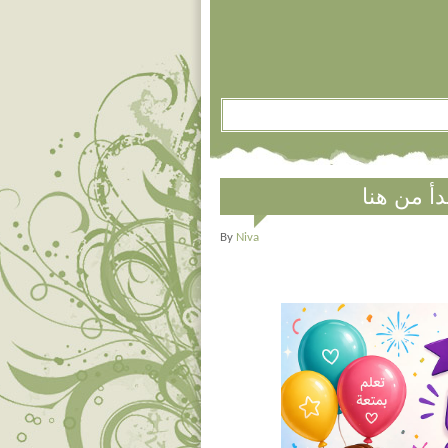
By
Niva