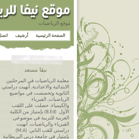
موقع الرياضيات
الصفحة الرئيسية
أرشيف
اتصل
نيڤا مسعد
معلمة الرياضيات في المرحلتين
الابتدائية والاعدادية. أنهيت دراستي
الثانوية وتخصصت في مواضيع
الرياضيات, الفيزياء
والكيمياء. حصلت على اللقب
الأول (B.Ed) بإمتياز من الكلية
العربية للتربية في موضوعي
الفيزياء والرياضيات. أنهيت
دراستي للقب الثاني (M.A)
بإمتياز في جامعة دربي البريطانية