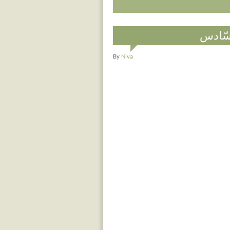
سّادس
By
Niva