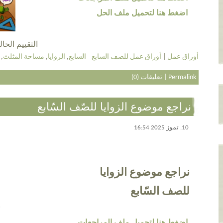
اضغط هنا لتحميل ملف الحل
التقييم الحالي 5.0 عن طريق 3
أوراق عمل
|
أوراق عمل للصف السابع
السابع
,
الزوايا
,
مساحة المثلث
,
Permalink
|
تعليقات (0)
نراجع موضوع الزوايا للصّف السّابع
10. تموز 2025 16:54
نراجع موضوع الزوايا
للصف السّابع