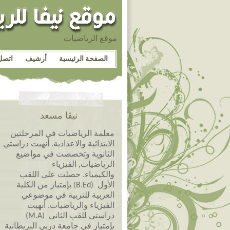
موقع الرياضيات
الصفحة الرئيسية
أرشيف
اتصل
نيڤا مسعد
معلمة الرياضيات في المرحلتين
الابتدائية والاعدادية. أنهيت دراستي
الثانوية وتخصصت في مواضيع
الرياضيات, الفيزياء
والكيمياء. حصلت على اللقب
الأول (B.Ed) بإمتياز من الكلية
العربية للتربية في موضوعي
الفيزياء والرياضيات. أنهيت
دراستي للقب الثاني (M.A)
بإمتياز في جامعة دربي البريطانية