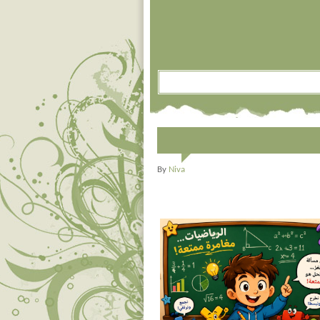
By
Niva