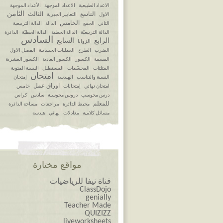
الاعداد الطبيعية
الاعداد الموجهة
الأعداد الموجهة
الثامن
التاسع
الثالث
الاول
التعابير الجبرية
الخامس
الثاني
الجمع
الدالة
الدالة التربيعية
الدالة التربيعيّة
الدالة الخطية
الدالة الخطيّة
الدائرة
السادس
الرابع
السابع
الزوايا
الضرب
الطرح
العمليات الحسابية
الفصل الاول
القسمة
الكسور
الكسور العادية
الكسور العشرية
المثلثات
المجسّمات
المستطيل
النسبة المئوية
امتحان
النسبة والتناسب
الهندسة
إمتحان
اوراق عمل
امتحان نهائي
إمتحانات
خامس
درس محوسب
دروس محوسبة
سادس
كراس
للمعلم
محيط الدائرة
مراجعات
مساحة الدائرة
مسائل كلامية
معادلات
نهائي
هندسة
مواقع مختارة
قناة نيفا للرياضيات
ClassDojo
genially
Teacher Made
QUIZIZZ
liveworksheets