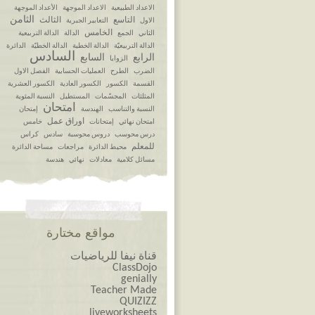
الاعداد الطبيعية
الاعداد الموجهة
الأعداد الموجهة
الثامن
التاسع
الثالث
الاول
التعابير الجبرية
الخامس
الثاني
الجمع
الدالة
الدالة التربيعية
الدالة التربيعيّة
الدالة الخطية
الدالة الخطيّة
الدائرة
السادس
الرابع
السابع
الزوايا
الضرب
الطرح
العمليات الحسابية
الفصل الاول
القسمة
الكسور
الكسور العادية
الكسور العشرية
المثلثات
المجسّمات
المستطيل
النسبة المئوية
امتحان
النسبة والتناسب
الهندسة
إمتحان
اوراق عمل
امتحان نهائي
إمتحانات
خامس
درس محوسب
دروس محوسبة
سادس
كراس
للمعلم
محيط الدائرة
مراجعات
مساحة الدائرة
مسائل كلامية
معادلات
نهائي
هندسة
مواقع مختارة
قناة نيفا للرياضيات
ClassDojo
genially
Teacher Made
QUIZIZZ
liveworksheets