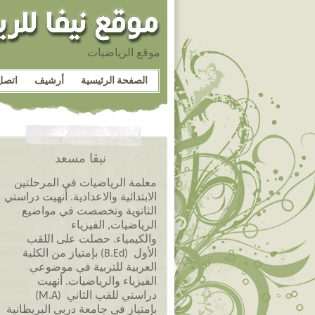
موقع الرياضيات
الصفحة الرئيسية
أرشيف
اتصل
نيڤا مسعد
معلمة الرياضيات في المرحلتين
الابتدائية والاعدادية. أنهيت دراستي
الثانوية وتخصصت في مواضيع
الرياضيات, الفيزياء
والكيمياء. حصلت على اللقب
الأول (B.Ed) بإمتياز من الكلية
العربية للتربية في موضوعي
الفيزياء والرياضيات. أنهيت
دراستي للقب الثاني (M.A)
بإمتياز في جامعة دربي البريطانية