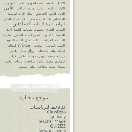
الاعداد الطبيعية
الاعداد الموجهة
الأعداد الموجهة
الثامن
التاسع
الثالث
الاول
التعابير الجبرية
الخامس
الثاني
الجمع
الدالة
الدالة التربيعية
الدالة التربيعيّة
الدالة الخطية
الدالة الخطيّة
الدائرة
السادس
الرابع
السابع
الزوايا
الضرب
الطرح
العمليات الحسابية
الفصل الاول
القسمة
الكسور
الكسور العادية
الكسور العشرية
المثلثات
المجسّمات
المستطيل
النسبة المئوية
امتحان
النسبة والتناسب
الهندسة
إمتحان
اوراق عمل
امتحان نهائي
إمتحانات
خامس
درس محوسب
دروس محوسبة
سادس
كراس
للمعلم
محيط الدائرة
مراجعات
مساحة الدائرة
مسائل كلامية
معادلات
نهائي
هندسة
مواقع مختارة
قناة نيفا للرياضيات
ClassDojo
genially
Teacher Made
QUIZIZZ
liveworksheets