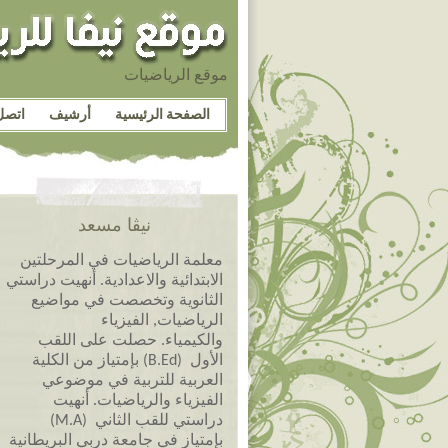
موقع الرياضيات
الصفحة الرئيسية
أرشيف
اتصل
نيڤا مسعد
معلمة الرياضيات في المرحلتين
الابتدائية والاعدادية. أنهيت دراستي
الثانوية وتخصصت في مواضيع
الرياضيات, الفيزياء
والكيمياء. حصلت على اللقب
الأول (B.Ed) بإمتياز من الكلية
العربية للتربية في موضوعي
الفيزياء والرياضيات. أنهيت
دراستي للقب الثاني (M.A)
بإمتياز في جامعة دربي البريطانية