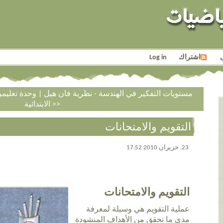
اشتراك
Log in
<< مستويات التفكير في الهندسة - نظرية فان هيل
|
وحدة تعليم
الابتدائية >>
التقويم والامتحانات
23. حزيران 2010 17:52
التقويم والامتحانات
عملية التقويم هي وسيلة لمعرفة
مدى ما تحقق من الأهداف المنشودة