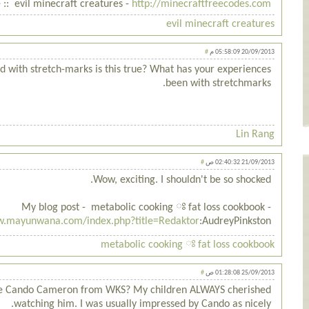
:: evil minecraft creatures -
http://minecraftfreecodes.com/
evil minecraft creatures
20/09/2013 05:58:09 م
#
ed with stretch-marks is this true? What has your experiences
been with stretchmarks.
Lin Rang
21/09/2013 02:40:32 ص
#
Wow, exciting. I shouldn't be so shocked.
My blog post - metabolic cooking ཿ fat loss cookbook -
w.mayunwana.com/index.php?title=Redaktor
:AudreyPinkston
metabolic cooking ཿ fat loss cookbook
25/09/2013 01:28:08 ص
#
lize Cando Cameron from WKS? My children ALWAYS cherished
watching him. I was usually impressed by Cando as nicely.