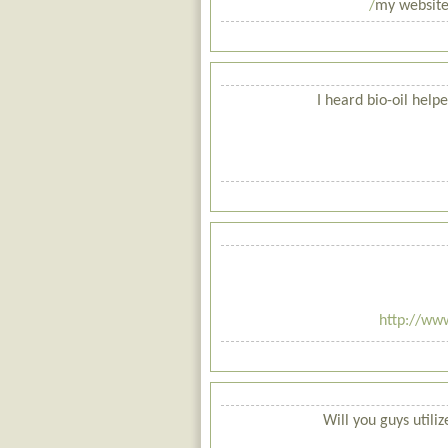
my website 
I heard bio-oil help
http://ww
Will you guys uti