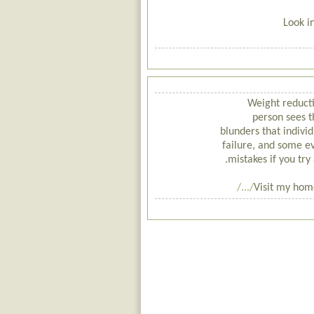
Look i
Weight reducti
person sees t
blunders that indivi
failure, and some ev
mistakes if you try
Visit my hom