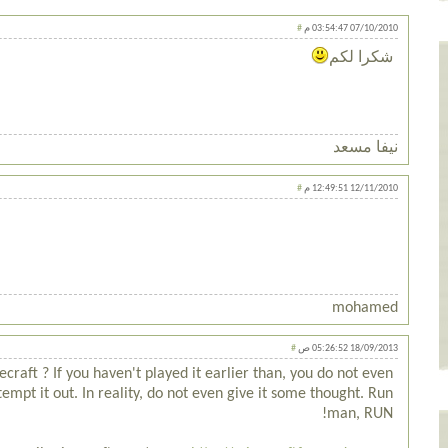
07/10/2010 03:54:47 م
#
شكرا لكم
نيفا مسعد
12/11/2010 12:49:51 م
#
mohamed
18/09/2013 05:26:52 ص
#
craft ? If you haven't played it earlier than, you do not even
empt it out. In reality, do not even give it some thought. Run
man, RUN!