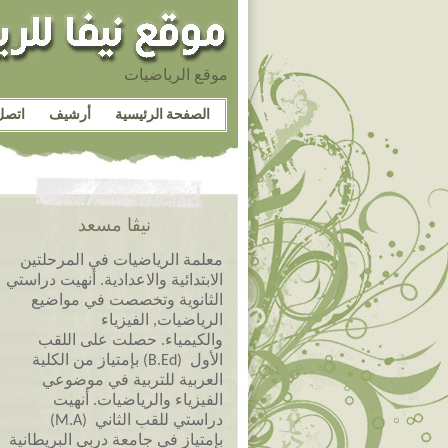
موقع الرياضيات
الصفحة الرئيسية
أرشيف
اتصل
نيڤا مسعد
معلمة الرياضيات في المرحلتين
الابتدائية والاعدادية. أنهيت دراستي
الثانوية وتخصصت في مواضيع
الرياضيات, الفيزياء
والكيمياء. حصلت على اللقب
الأول (B.Ed) بإمتياز من الكلية
العربية للتربية في موضوعي
الفيزياء والرياضيات. أنهيت
دراستي للقب الثاني (M.A)
بإمتياز في جامعة دربي البريطانية