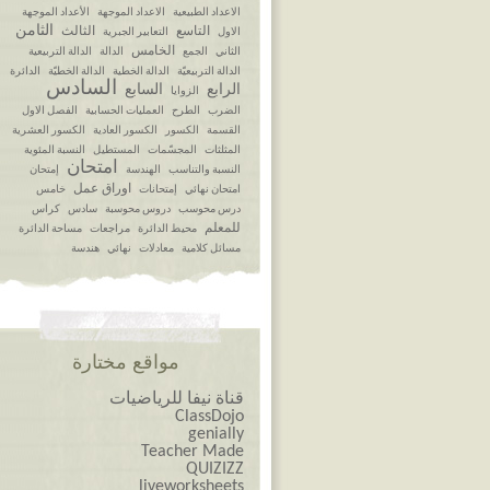
الاعداد الطبيعية
الاعداد الموجهة
الأعداد الموجهة
الثامن
التاسع
الثالث
الاول
التعابير الجبرية
الخامس
الثاني
الجمع
الدالة
الدالة التربيعية
الدالة التربيعيّة
الدالة الخطية
الدالة الخطيّة
الدائرة
السادس
الرابع
السابع
الزوايا
الضرب
الطرح
العمليات الحسابية
الفصل الاول
القسمة
الكسور
الكسور العادية
الكسور العشرية
المثلثات
المجسّمات
المستطيل
النسبة المئوية
امتحان
النسبة والتناسب
الهندسة
إمتحان
اوراق عمل
امتحان نهائي
إمتحانات
خامس
درس محوسب
دروس محوسبة
سادس
كراس
للمعلم
محيط الدائرة
مراجعات
مساحة الدائرة
مسائل كلامية
معادلات
نهائي
هندسة
مواقع مختارة
قناة نيفا للرياضيات
ClassDojo
genially
Teacher Made
QUIZIZZ
liveworksheets