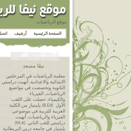
موقع الرياضيات
الصفحة الرئيسية
أرشيف
اتصل
نيڤا مسعد
معلمة الرياضيات في المرحلتين
الابتدائية والاعدادية. أنهيت دراستي
الثانوية وتخصصت في مواضيع
الرياضيات, الفيزياء
والكيمياء. حصلت على اللقب
الأول (B.Ed) بإمتياز من الكلية
العربية للتربية في موضوعي
الفيزياء والرياضيات. أنهيت
دراستي للقب الثاني (M.A)
بإمتياز في جامعة دربي البريطانية