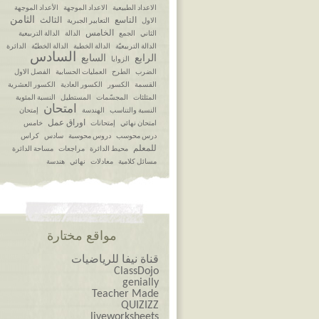
الاعداد الطبيعية
الاعداد الموجهة
الأعداد الموجهة
الثامن
التاسع
الثالث
الاول
التعابير الجبرية
الخامس
الثاني
الجمع
الدالة
الدالة التربيعية
الدالة التربيعيّة
الدالة الخطية
الدالة الخطيّة
الدائرة
السادس
الرابع
السابع
الزوايا
الضرب
الطرح
العمليات الحسابية
الفصل الاول
القسمة
الكسور
الكسور العادية
الكسور العشرية
المثلثات
المجسّمات
المستطيل
النسبة المئوية
امتحان
النسبة والتناسب
الهندسة
إمتحان
اوراق عمل
امتحان نهائي
إمتحانات
خامس
درس محوسب
دروس محوسبة
سادس
كراس
للمعلم
محيط الدائرة
مراجعات
مساحة الدائرة
مسائل كلامية
معادلات
نهائي
هندسة
مواقع مختارة
قناة نيفا للرياضيات
ClassDojo
genially
Teacher Made
QUIZIZZ
liveworksheets