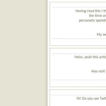
Having read this I t
the time an
personally spend
My we
Hello, yeah this artic
Also visi
Hi! Do you use Twitt