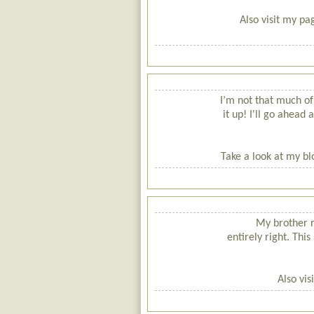
Also visit my pa
I’m not that much of
it up! I'll go ahea
Take a look at my bl
My brother r
entirely right. Thi
Also vi