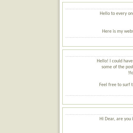
Hello to every one
Here is my webs
Hello! I could have
some of the post
f
Feel free to sur
Hi Dear, are you i