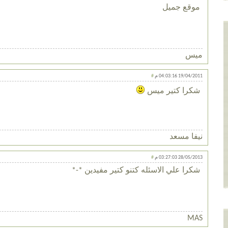
موقع جميل
ميس
#
19/04/2011 04:03:16 م
شكرا كتير ميس
نيفا مسعد
#
28/05/2013 03:27:03 م
شكرا علي الاسئله كتنو كتير مفيدين *-*
MAS