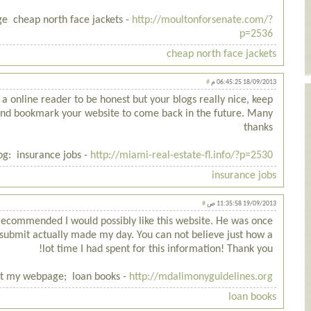
ge cheap north face jackets -
http://moultonforsenate.com/?
p=2536
cheap north face jackets
#
18/09/2013 06:45:25 م
 a online reader to be honest but your blogs really nice, keep
d and bookmark your website to come back in the future. Many
thanks
og: insurance jobs -
http://miami-real-estate-fl.info/?p=2530
insurance jobs
#
19/09/2013 11:35:58 ص
ecommended I would possibly like this website. He was once
s submit actually made my day. You can not believe just how a
lot time I had spent for this information! Thank you!
sit my webpage; loan books -
http://mdalimonyguidelines.org
loan books