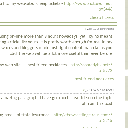
surf to my web-site; cheap tickets -
http://www.photowolf.eu?
p=3446
cheap tickets
#
20/09/2013 03:26:58 م
wsing on-line more than 3 hours nowadays, yet I by no means
ing article like yours. It is pretty worth enough for me. In my
e owners and bloggers made just right content material as you
did, the web will be a lot more useful than ever before.
 my web site ... best friend necklaces -
http://comedytix.net/?
p=5772
best friend necklaces
#
21/09/2013 12:40:04 ص
y amazing paragraph, I have got much clear idea on the topic
of from this post.
g post - allstate insurance -
http://thewrestlingcircus.com/?
p=2215