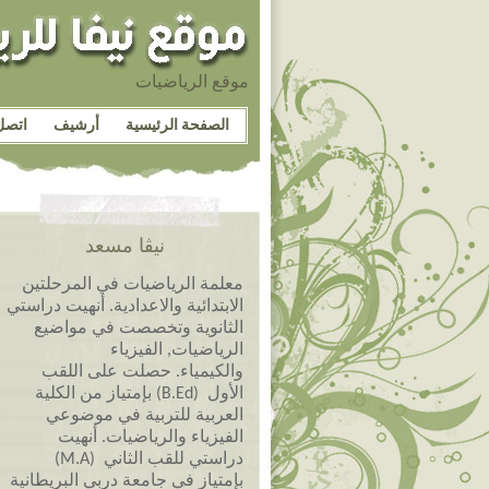
موقع الرياضيات
الصفحة الرئيسية
أرشيف
اتصل
نيڤا مسعد
معلمة الرياضيات في المرحلتين
الابتدائية والاعدادية. أنهيت دراستي
الثانوية وتخصصت في مواضيع
الرياضيات, الفيزياء
والكيمياء. حصلت على اللقب
الأول (B.Ed) بإمتياز من الكلية
العربية للتربية في موضوعي
الفيزياء والرياضيات. أنهيت
دراستي للقب الثاني (M.A)
بإمتياز في جامعة دربي البريطانية