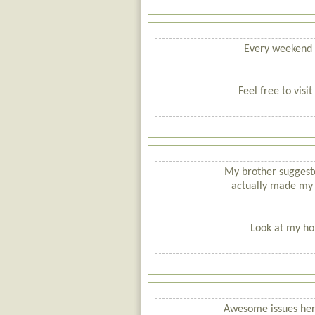
Every weekend i 
Feel free to vis
My brother suggested
actually made my 
Look at my ho
Awesome issues here