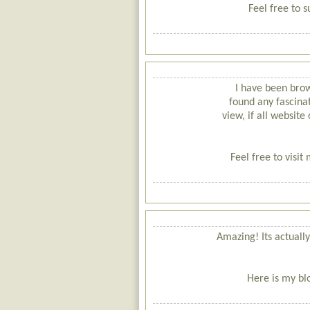
Feel free to 
I have been bro
found any fascinat
view, if all websit
Feel free to visit
Amazing! Its actuall
Here is my blo