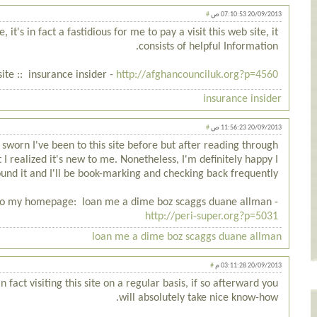
#
20/09/2013 07:10:53 ص
, it's in fact a fastidious for me to pay a visit this web site, it
consists of helpful Information.
ite :: insurance insider -
http://afghancounciluk.org?p=4560
insurance insider
#
20/09/2013 11:56:23 ص
 sworn I've been to this site before but after reading through
 I realized it's new to me. Nonetheless, I'm definitely happy I
ound it and I'll be book-marking and checking back frequently!
f to my homepage: loan me a dime boz scaggs duane allman -
http://peri-super.org?p=5031
loan me a dime boz scaggs duane allman
#
20/09/2013 03:11:28 م
n fact visiting this site on a regular basis, if so afterward you
will absolutely take nice know-how.