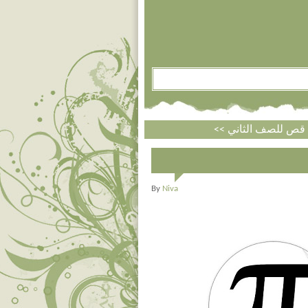
By
Niva