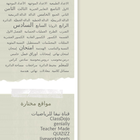
الاعداد الطبيعية
الاعداد الموجهة
الأعداد الموجهة
الثامن
التاسع
الثالث
الاول
التعابير الجبرية
الخامس
الثاني
الجمع
الدالة
الدالة التربيعية
الدالة التربيعيّة
الدالة الخطية
الدالة الخطيّة
الدائرة
السادس
الرابع
السابع
الزوايا
الضرب
الطرح
العمليات الحسابية
الفصل الاول
القسمة
الكسور
الكسور العادية
الكسور العشرية
المثلثات
المجسّمات
المستطيل
النسبة المئوية
امتحان
النسبة والتناسب
الهندسة
إمتحان
اوراق عمل
امتحان نهائي
إمتحانات
خامس
درس محوسب
دروس محوسبة
سادس
كراس
للمعلم
محيط الدائرة
مراجعات
مساحة الدائرة
مسائل كلامية
معادلات
نهائي
هندسة
مواقع مختارة
قناة نيفا للرياضيات
ClassDojo
genially
Teacher Made
QUIZIZZ
liveworksheets