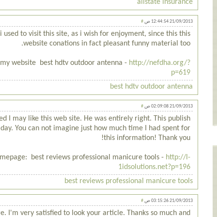
allstate insurance
#
21/09/2013 12:44:54 ص
used to visit this site, as i wish for enjoyment, since this this
website conations in fact pleasant funny material too.
it my website best hdtv outdoor antenna -
http://nefdha.org/?
p=619
best hdtv outdoor antenna
#
21/09/2013 02:09:08 ص
 I may like this web site. He was entirely right. This publish
day. You can not imagine just how much time I had spent for
this information! Thank you!
mepage: best reviews professional manicure tools -
http://l-
1idsolutions.net?p=196
best reviews professional manicure tools
#
21/09/2013 03:15:26 ص
. I'm very satisfied to look your article. Thanks so much and