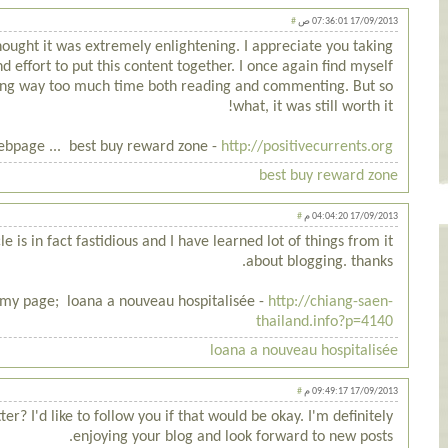
#
17/09/2013 07:36:01 ص
hought it was extremely enlightening. I appreciate you taking
d effort to put this content together. I once again find myself
ing way too much time both reading and commenting. But so
what, it was still worth it!
bpage ... best buy reward zone -
http://positivecurrents.org
best buy reward zone
#
17/09/2013 04:04:20 م
le is in fact fastidious and I have learned lot of things from it
about blogging. thanks.
t my page; loana a nouveau hospitalisée -
http://chiang-saen-
thailand.info?p=4140
loana a nouveau hospitalisée
#
17/09/2013 09:49:17 م
er? I'd like to follow you if that would be okay. I'm definitely
enjoying your blog and look forward to new posts.