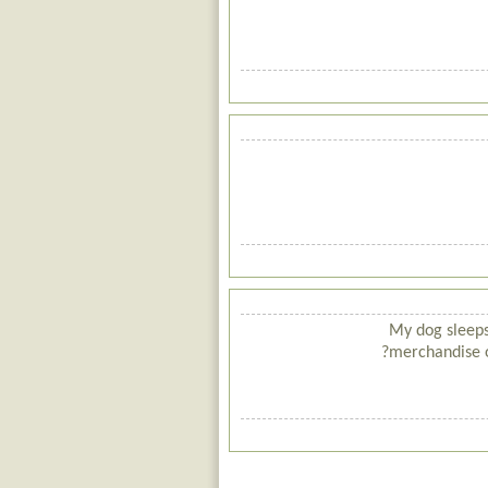
My dog sleeps
merchandise o