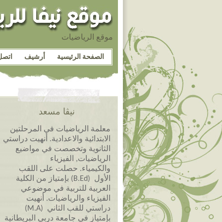
موقع الرياضيات
الصفحة الرئيسية
أرشيف
اتصل
نيڤا مسعد
معلمة الرياضيات في المرحلتين
الابتدائية والاعدادية. أنهيت دراستي
الثانوية وتخصصت في مواضيع
الرياضيات, الفيزياء
والكيمياء. حصلت على اللقب
الأول (B.Ed) بإمتياز من الكلية
العربية للتربية في موضوعي
الفيزياء والرياضيات. أنهيت
دراستي للقب الثاني (M.A)
بإمتياز في جامعة دربي البريطانية