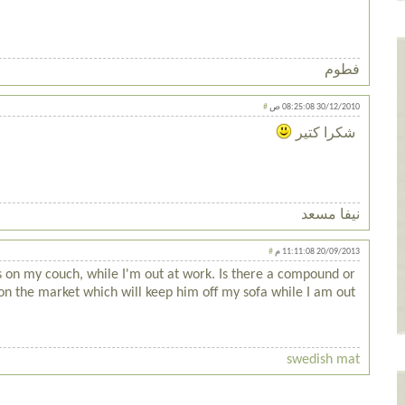
فطوم
30/12/2010 08:25:08 ص
#
شكرا كتير
نيفا مسعد
20/09/2013 11:11:08 م
#
 on my couch, while I'm out at work. Is there a compound or
n the market which will keep him off my sofa while I am out?
swedish mat