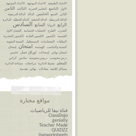
الاعداد الطبيعية
الاعداد الموجهة
الأعداد الموجهة
الثامن
التاسع
الثالث
الاول
التعابير الجبرية
الخامس
الثاني
الجمع
الدالة
الدالة التربيعية
الدالة التربيعيّة
الدالة الخطية
الدالة الخطيّة
الدائرة
السادس
الرابع
السابع
الزوايا
الضرب
الطرح
العمليات الحسابية
الفصل الاول
القسمة
الكسور
الكسور العادية
الكسور العشرية
المثلثات
المجسّمات
المستطيل
النسبة المئوية
امتحان
النسبة والتناسب
الهندسة
إمتحان
اوراق عمل
امتحان نهائي
إمتحانات
خامس
درس محوسب
دروس محوسبة
سادس
كراس
للمعلم
محيط الدائرة
مراجعات
مساحة الدائرة
مسائل كلامية
معادلات
نهائي
هندسة
مواقع مختارة
قناة نيفا للرياضيات
ClassDojo
genially
Teacher Made
QUIZIZZ
liveworksheets