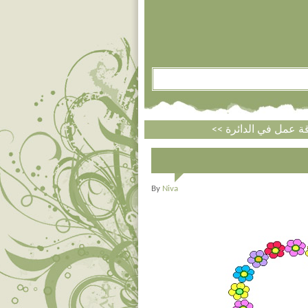
By
Niva