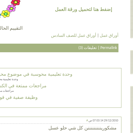
إضفط هنا لتحميل ورقة العمل
التقييم الحالي 3.6 عن طريق 5
أوراق عمل
|
أوراق عمل للصف السادس
Permalink
|
تعليقات (3)
وحدة تعليمية محوسبة في موضوع محي
وحدة تعليمية 
مراجعات ممتعة في الكسور
مراجعات ممت
وظيفة صفية في قوا
29/12/2010 07:03:14 ص
#
مشكورينننننننننن كل شي حلو عسل