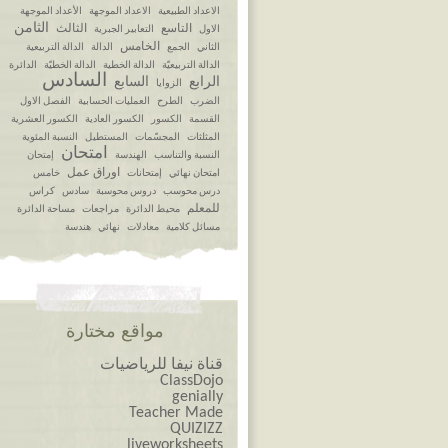
الاعداد الطبيعية
الاعداد الموجهة
الأعداد الموجهة
الثامن
التاسع
الثالث
الاول
التعابير الجبرية
الخامس
الثاني
الجمع
الدالة
الدالة التربيعية
الدالة التربيعيّة
الدالة الخطية
الدالة الخطيّة
الدائرة
السادس
الرابع
السابع
الزوايا
الضرب
الطرح
العمليات الحسابية
الفصل الاول
القسمة
الكسور
الكسور العادية
الكسور العشرية
المثلثات
المجسّمات
المستطيل
النسبة المئوية
امتحان
النسبة والتناسب
الهندسة
إمتحان
اوراق عمل
امتحان نهائي
إمتحانات
خامس
درس محوسب
دروس محوسبة
سادس
كراس
للمعلم
محيط الدائرة
مراجعات
مساحة الدائرة
مسائل كلامية
معادلات
نهائي
هندسة
مواقع مختارة
قناة نيفا للرياضيات
ClassDojo
genially
Teacher Made
QUIZIZZ
liveworksheets