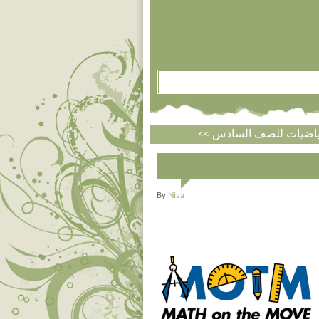
By
Niva