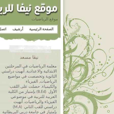
موقع الرياضيات
الصفحة الرئيسية
أرشيف
اتصل
نيڤا مسعد
معلمة الرياضيات في المرحلتين
الابتدائية والاعدادية. أنهيت دراستي
الثانوية وتخصصت في مواضيع
الرياضيات, الفيزياء
والكيمياء. حصلت على اللقب
الأول (B.Ed) بإمتياز من الكلية
العربية للتربية في موضوعي
الفيزياء والرياضيات. أنهيت
دراستي للقب الثاني (M.A)
بإمتياز في جامعة دربي البريطانية